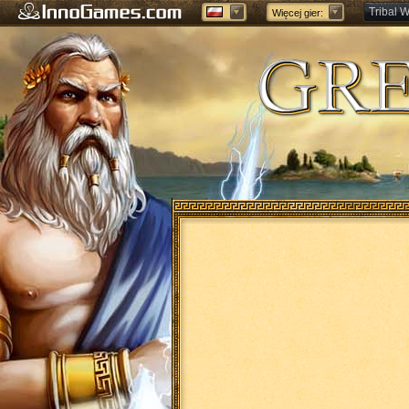
Tribal W
Więcej gier:
Forge of
Adres URL jest zablokowany.