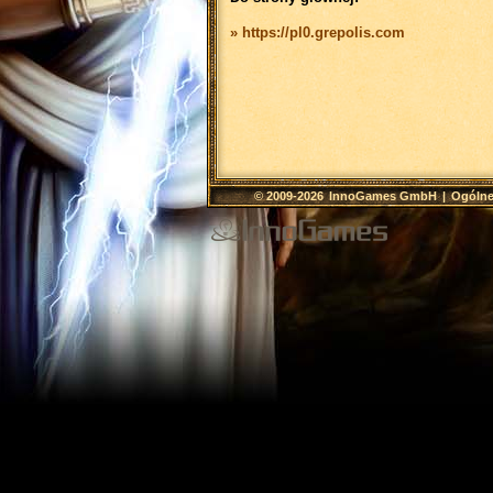
» https://pl0.grepolis.com
© 2009-2026
InnoGames GmbH
|
Ogólne