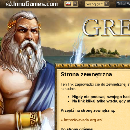
Tribal W
Więcej gier:
Forge of
Strona zewnętrzna
Ten link zaprowadzi cię do zewnętrznej s
szkodniki.
Nigdy nie podawaj swojego hasła
Na link klikaj tylko wtedy, gdy u
Przejdź na stronę zewnętrzną:
» https://vavada.org.az/
Do strony głównej: