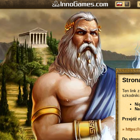
Stron
Ten link 
szkodniki
Ni
Na
Przejdź 
» https:/
Do stron