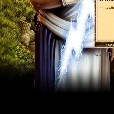
» https:/
© 200