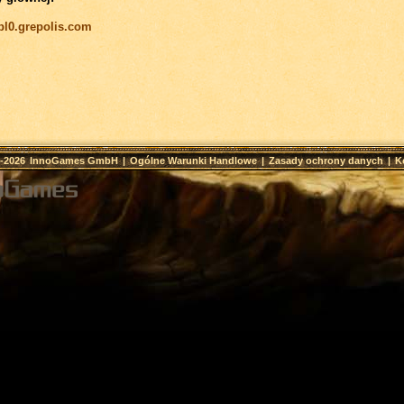
/pl0.grepolis.com
9-2026
InnoGames GmbH
|
Ogólne Warunki Handlowe
|
Zasady ochrony danych
|
K