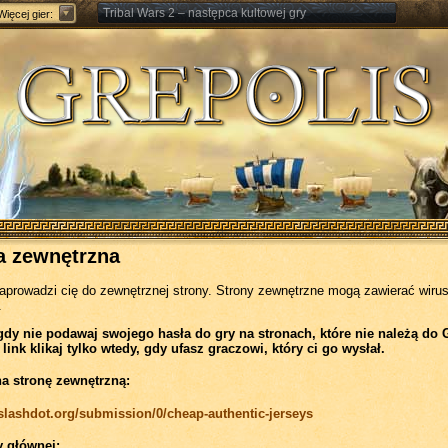
Tribal Wars 2 – następca kultowej gry
Więcej gier:
Forge of Empires – Strategia o epokach cywilizacji
a zewnętrzna
zaprowadzi cię do zewnętrznej strony. Strony zewnętrzne mogą zawierać wirus
.
gdy nie podawaj swojego hasła do gry na stronach, które nie należą do 
 link klikaj tylko wtedy, gdy ufasz graczowi, który ci go wysłał.
na stronę zewnętrzną:
/slashdot.org/submission/0/cheap-authentic-jerseys
y głównej: