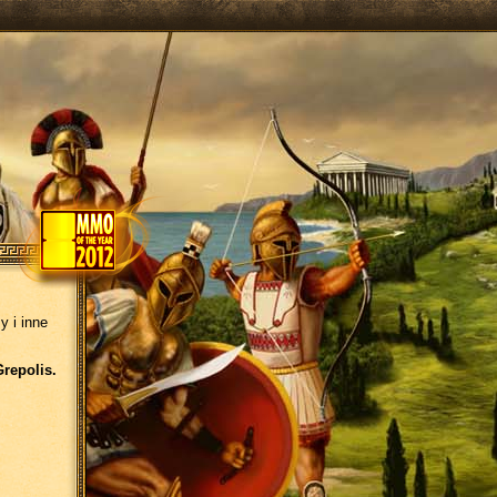
y i inne
Grepolis.