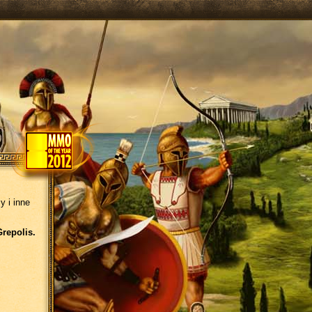
y i inne
Grepolis.