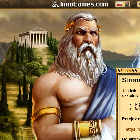
Stron
Ten link 
szkodniki
Ni
Na
Przejdź 
» https:/
Do stron