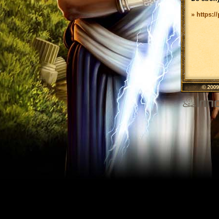
» https:/
© 200