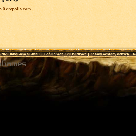
/pl0.grepolis.com
9-2026
InnoGames GmbH
|
Ogólne Warunki Handlowe
|
Zasady ochrony danych
|
K