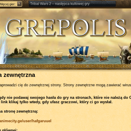
Tribal Wars 2 – następca kultowej gry
Więcej gier:
Forge of Empires – Strategia o epokach cywilizacji
a zewnętrzna
zaprowadzi cię do zewnętrznej strony. Strony zewnętrzne mogą zawierać wirus
.
gdy nie podawaj swojego hasła do gry na stronach, które nie należą do 
 link klikaj tylko wtedy, gdy ufasz graczowi, który ci go wysłał.
na stronę zewnętrzną:
/animecity.ge/user/hafgaruuel
y głównej: