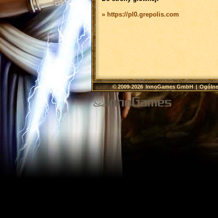
» https://pl0.grepolis.com
© 2009-2026
InnoGames GmbH
|
Ogólne