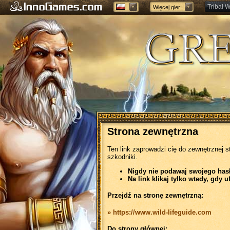
Tribal W
Więcej gier:
Forge of
Strona zewnętrzna
Ten link zaprowadzi cię do zewnętrznej s
szkodniki.
Nigdy nie podawaj swojego hasła
Na link klikaj tylko wtedy, gdy u
Przejdź na stronę zewnętrzną:
» https://www.wild-lifeguide.com
Do strony głównej: