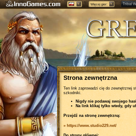
Tribal W
Więcej gier:
Forge of
Strona zewnętrzna
Ten link zaprowadzi cię do zewnętrznej s
szkodniki.
Nigdy nie podawaj swojego hasła
Na link klikaj tylko wtedy, gdy u
Przejdź na stronę zewnętrzną:
» https://www.studio229.net/
Do strony głównej: