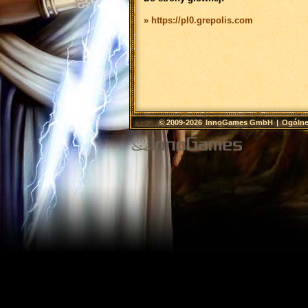
» https://pl0.grepolis.com
© 2009-2026
InnoGames GmbH
|
Ogólne