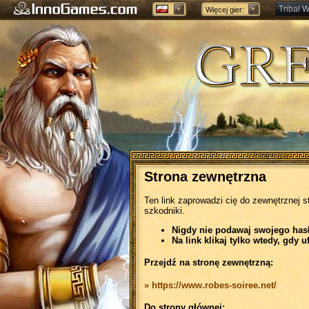
Tribal W
Więcej gier:
Forge of
Strona zewnętrzna
Ten link zaprowadzi cię do zewnętrznej s
szkodniki.
Nigdy nie podawaj swojego hasła
Na link klikaj tylko wtedy, gdy u
Przejdź na stronę zewnętrzną:
» https://www.robes-soiree.net/
Do strony głównej: