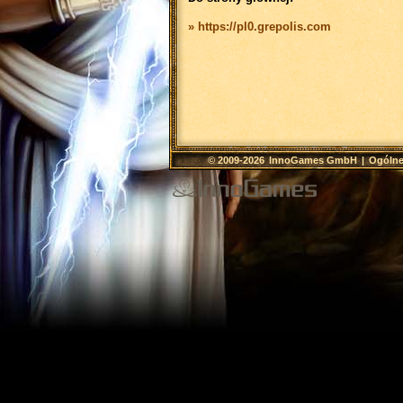
» https://pl0.grepolis.com
© 2009-2026
InnoGames GmbH
|
Ogólne