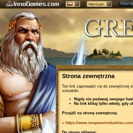
Tribal W
Więcej gier:
Forge of
Strona zewnętrzna
Ten link zaprowadzi cię do zewnętrznej s
szkodniki.
Nigdy nie podawaj swojego hasła
Na link klikaj tylko wtedy, gdy u
Przejdź na stronę zewnętrzną:
» https://www.neupauerindustries.com
Do strony głównej: