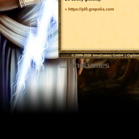
» https://pl0.grepolis.com
© 2009-2026
InnoGames GmbH
|
Ogólne