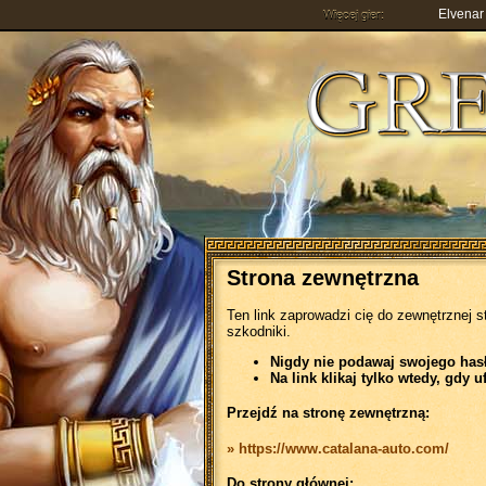
Elvenar
Więcej gier:
Strona zewnętrzna
Ten link zaprowadzi cię do zewnętrznej s
szkodniki.
Nigdy nie podawaj swojego hasła
Na link klikaj tylko wtedy, gdy u
Przejdź na stronę zewnętrzną:
» https://www.catalana-auto.com/
Do strony głównej: