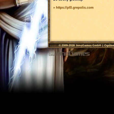
» https://pl0.grepolis.com
© 2009-2026
InnoGames GmbH
|
Ogólne