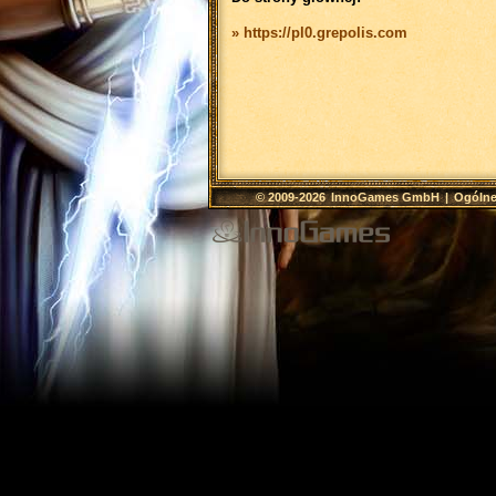
» https://pl0.grepolis.com
© 2009-2026
InnoGames GmbH
|
Ogólne