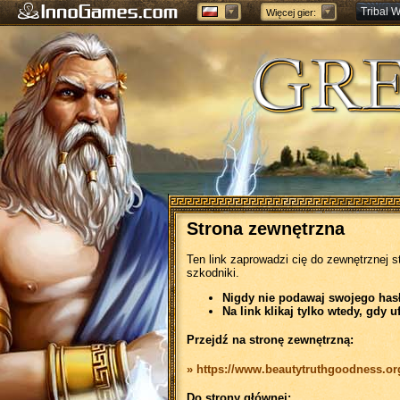
Tribal W
Więcej gier:
Forge of
Strona zewnętrzna
Ten link zaprowadzi cię do zewnętrznej s
szkodniki.
Nigdy nie podawaj swojego hasła
Na link klikaj tylko wtedy, gdy u
Przejdź na stronę zewnętrzną:
» https://www.beautytruthgoodness.or
Do strony głównej: