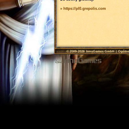
» https://pl0.grepolis.com
© 2009-2026
InnoGames GmbH
|
Ogólne