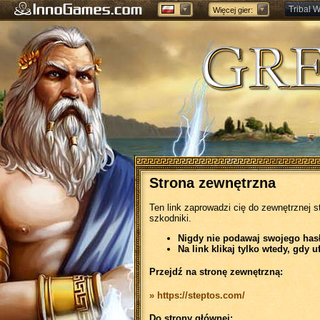
Tribal W
Więcej gier:
Forge of
Strona zewnętrzna
Ten link zaprowadzi cię do zewnętrznej s
szkodniki.
Nigdy nie podawaj swojego hasła
Na link klikaj tylko wtedy, gdy u
Przejdź na stronę zewnętrzną:
» https://steptos.com/
Do strony głównej: