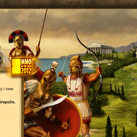
y i inne
Grepolis.