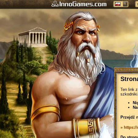
Stron
Ten link 
szkodniki
Ni
Na
Przejdź 
» https:
Do stron