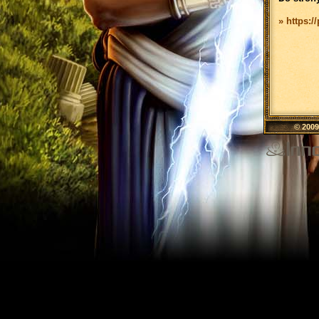
» https:/
© 200