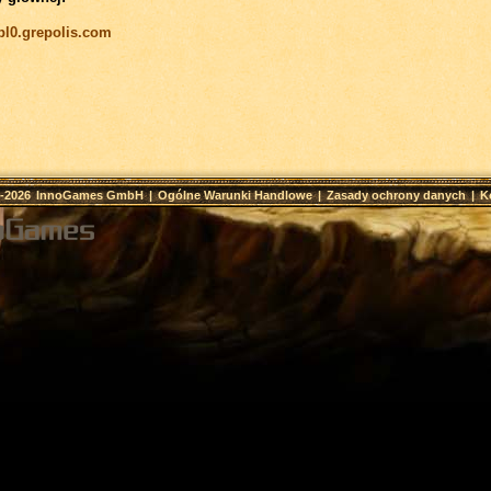
/pl0.grepolis.com
9-2026
InnoGames GmbH
|
Ogólne Warunki Handlowe
|
Zasady ochrony danych
|
K