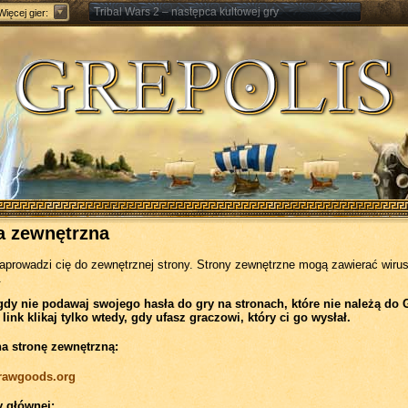
Tribal Wars 2 – następca kultowej gry
Więcej gier:
Forge of Empires – Strategia o epokach cywilizacji
a zewnętrzna
zaprowadzi cię do zewnętrznej strony. Strony zewnętrzne mogą zawierać wirus
.
gdy nie podawaj swojego hasła do gry na stronach, które nie należą do 
 link klikaj tylko wtedy, gdy ufasz graczowi, który ci go wysłał.
na stronę zewnętrzną:
//rawgoods.org
y głównej: