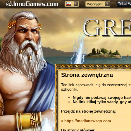
Tribal W
Więcej gier:
Forge of
Strona zewnętrzna
Ten link zaprowadzi cię do zewnętrznej s
szkodniki.
Nigdy nie podawaj swojego hasła
Na link klikaj tylko wtedy, gdy u
Przejdź na stronę zewnętrzną:
» https://medianewsqo.com
Do strony głównej: