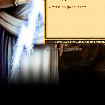
» https://pl0.grepolis.com
© 2009-2026
InnoGames GmbH
|
Ogólne