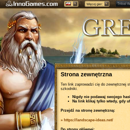
Tribal W
Więcej gier:
Forge of
Strona zewnętrzna
Ten link zaprowadzi cię do zewnętrznej s
szkodniki.
Nigdy nie podawaj swojego hasła
Na link klikaj tylko wtedy, gdy u
Przejdź na stronę zewnętrzną:
» https://landscape-ideas.net/
Do strony głównej: