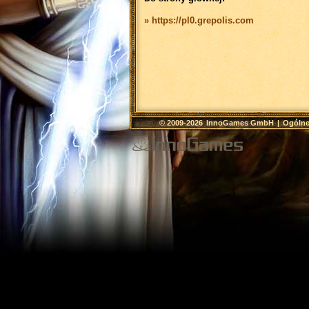
» https://pl0.grepolis.com
© 2009-2026
InnoGames GmbH
|
Ogólne