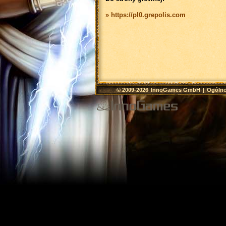
» https://pl0.grepolis.com
© 2009-2026
InnoGames GmbH
|
Ogólne