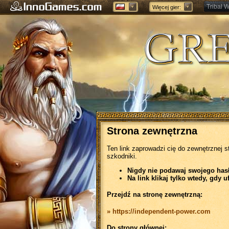
Tribal W
Więcej gier:
Forge of
Strona zewnętrzna
Ten link zaprowadzi cię do zewnętrznej s
szkodniki.
Nigdy nie podawaj swojego hasła
Na link klikaj tylko wtedy, gdy u
Przejdź na stronę zewnętrzną:
» https://independent-power.com
Do strony głównej: