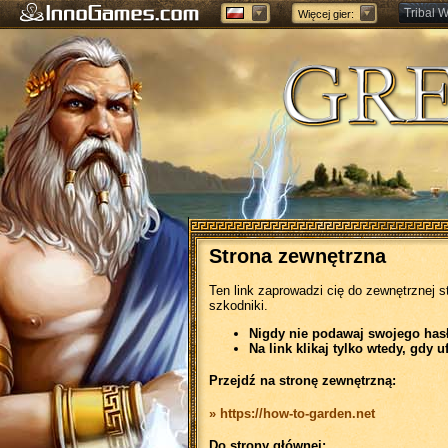
Tribal W
Więcej gier:
Forge of
Strona zewnętrzna
Ten link zaprowadzi cię do zewnętrznej s
szkodniki.
Nigdy nie podawaj swojego hasła
Na link klikaj tylko wtedy, gdy u
Przejdź na stronę zewnętrzną:
» https://how-to-garden.net
Do strony głównej: