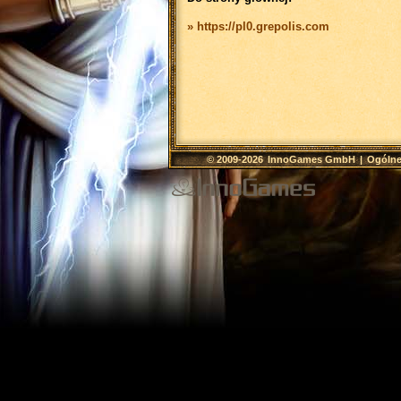
» https://pl0.grepolis.com
© 2009-2026
InnoGames GmbH
|
Ogólne