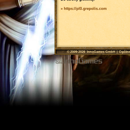
» https://pl0.grepolis.com
© 2009-2026
InnoGames GmbH
|
Ogólne