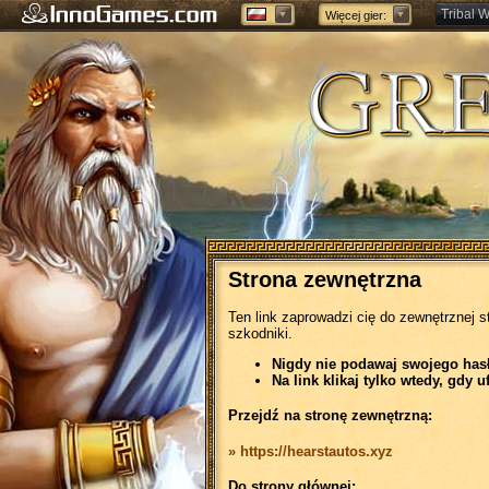
Tribal W
Więcej gier:
Forge of
Strona zewnętrzna
Ten link zaprowadzi cię do zewnętrznej s
szkodniki.
Nigdy nie podawaj swojego hasła
Na link klikaj tylko wtedy, gdy u
Przejdź na stronę zewnętrzną:
» https://hearstautos.xyz
Do strony głównej: