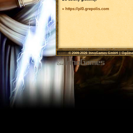
» https://pl0.grepolis.com
© 2009-2026
InnoGames GmbH
|
Ogólne