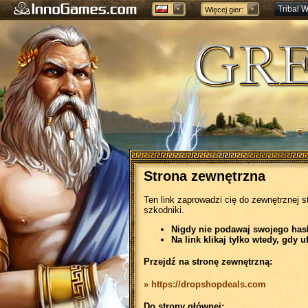
Tribal W
Więcej gier:
Forge of
Strona zewnętrzna
Ten link zaprowadzi cię do zewnętrznej s
szkodniki.
Nigdy nie podawaj swojego hasła
Na link klikaj tylko wtedy, gdy u
Przejdź na stronę zewnętrzną:
» https://dropshopdeals.com
Do strony głównej: