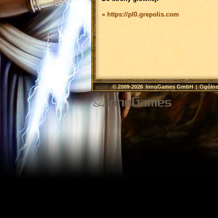
» https://pl0.grepolis.com
© 2009-2026
InnoGames GmbH
|
Ogólne