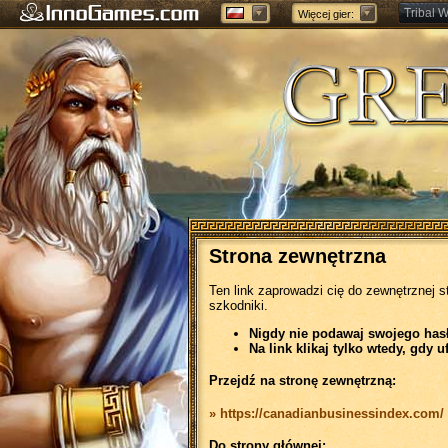
Tribal W
Więcej gier:
Forge of
Strona zewnętrzna
Ten link zaprowadzi cię do zewnętrznej s
szkodniki.
Nigdy nie podawaj swojego hasła
Na link klikaj tylko wtedy, gdy u
Przejdź na stronę zewnętrzną:
» https://canadianbusinessindex.com/
Do strony głównej: