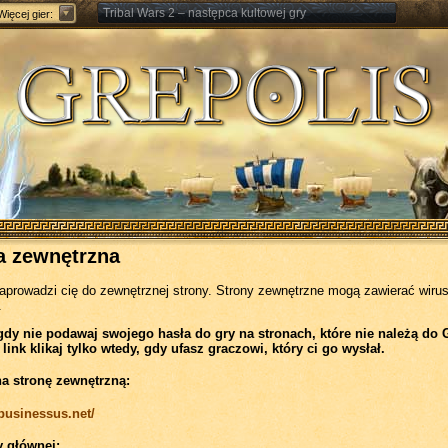
Tribal Wars 2 – następca kultowej gry
Więcej gier:
Forge of Empires – Strategia o epokach cywilizacji
a zewnętrzna
zaprowadzi cię do zewnętrznej strony. Strony zewnętrzne mogą zawierać wirus
.
gdy nie podawaj swojego hasła do gry na stronach, które nie należą do 
 link klikaj tylko wtedy, gdy ufasz graczowi, który ci go wysłał.
na stronę zewnętrzną:
/businessus.net/
y głównej: