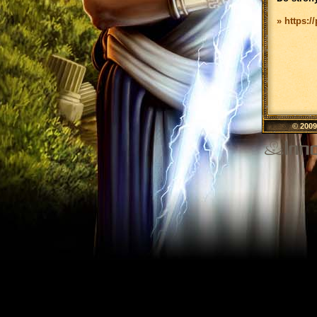
» https:/
© 200