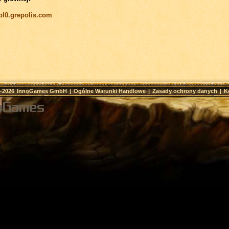
/pl0.grepolis.com
9-2026
InnoGames GmbH
|
Ogólne Warunki Handlowe
|
Zasady ochrony danych
|
K