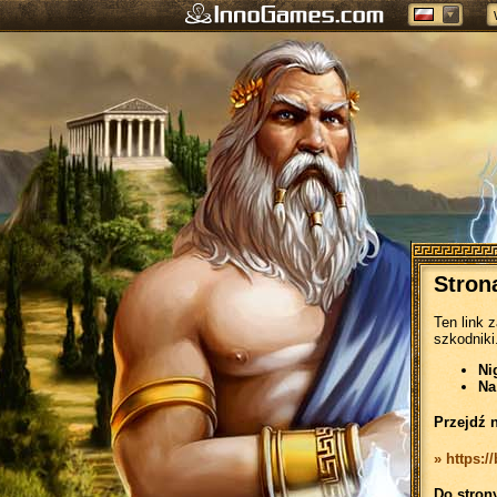
Stron
Ten link 
szkodniki
Ni
Na
Przejdź 
» https:/
Do stron