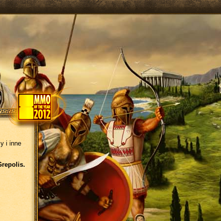
y i inne
Grepolis.