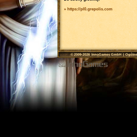
» https://pl0.grepolis.com
© 2009-2026
InnoGames GmbH
|
Ogólne