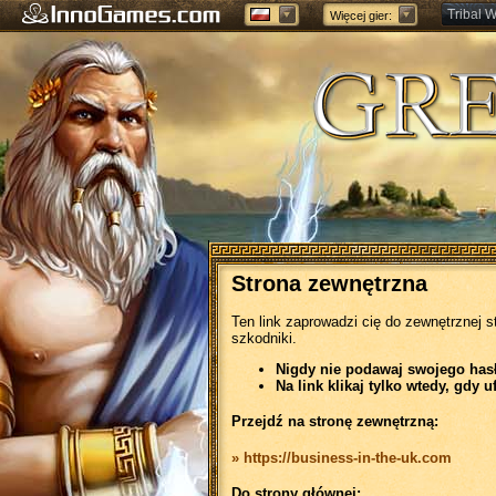
Tribal W
Więcej gier:
Forge of
Strona zewnętrzna
Ten link zaprowadzi cię do zewnętrznej s
szkodniki.
Nigdy nie podawaj swojego hasła
Na link klikaj tylko wtedy, gdy u
Przejdź na stronę zewnętrzną:
» https://business-in-the-uk.com
Do strony głównej: