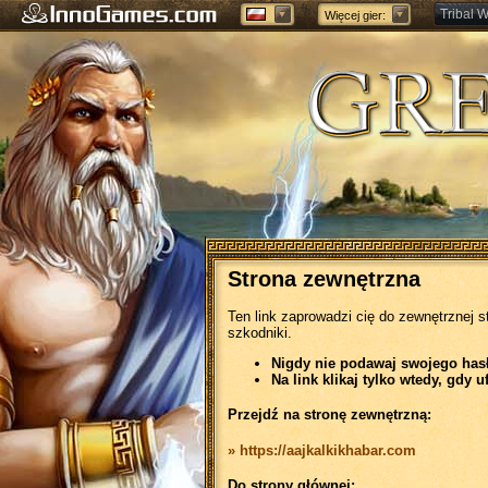
Tribal W
Więcej gier:
Forge of
Strona zewnętrzna
Ten link zaprowadzi cię do zewnętrznej s
szkodniki.
Nigdy nie podawaj swojego hasła
Na link klikaj tylko wtedy, gdy u
Przejdź na stronę zewnętrzną:
» https://aajkalkikhabar.com
Do strony głównej: