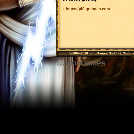
» https://pl0.grepolis.com
© 2009-2026
InnoGames GmbH
|
Ogólne