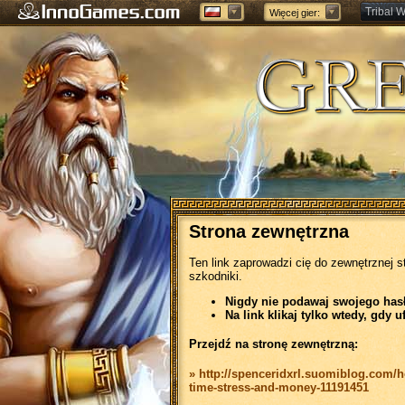
Tribal W
Więcej gier:
Forge of
Strona zewnętrzna
Ten link zaprowadzi cię do zewnętrznej s
szkodniki.
Nigdy nie podawaj swojego hasła
Na link klikaj tylko wtedy, gdy u
Przejdź na stronę zewnętrzną:
» http://spenceridxrl.suomiblog.com/h
time-stress-and-money-11191451