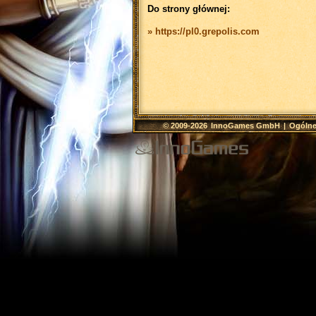
Do strony głównej:
» https://pl0.grepolis.com
© 2009-2026
InnoGames GmbH
|
Ogólne