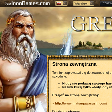
Tribal W
Więcej gier:
Forge of
Strona zewnętrzna
Ten link zaprowadzi cię do zewnętrznej s
szkodniki.
Nigdy nie podawaj swojego hasła
Na link klikaj tylko wtedy, gdy u
Przejdź na stronę zewnętrzną:
» http://www.matsugawasushi.com/
Do strony głównej: