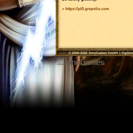
» https://pl0.grepolis.com
© 2009-2026
InnoGames GmbH
|
Ogólne