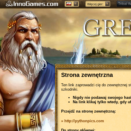
Tribal W
Więcej gier:
Forge of
Strona zewnętrzna
Ten link zaprowadzi cię do zewnętrznej s
szkodniki.
Nigdy nie podawaj swojego hasła
Na link klikaj tylko wtedy, gdy u
Przejdź na stronę zewnętrzną:
» http://pythonpics.com
Do strony głównej: