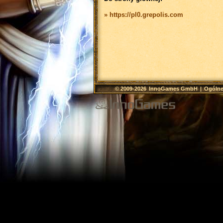
» https://pl0.grepolis.com
© 2009-2026
InnoGames GmbH
|
Ogólne