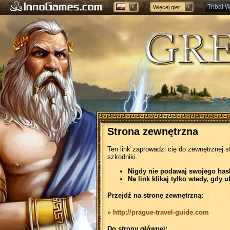
Tribal W
Więcej gier:
Forge of
Strona zewnętrzna
Ten link zaprowadzi cię do zewnętrznej s
szkodniki.
Nigdy nie podawaj swojego hasła
Na link klikaj tylko wtedy, gdy u
Przejdź na stronę zewnętrzną:
» http://prague-travel-guide.com
Do strony głównej: