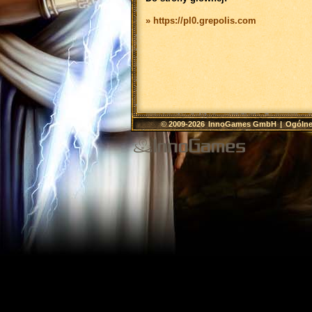
» https://pl0.grepolis.com
© 2009-2026
InnoGames GmbH
|
Ogólne