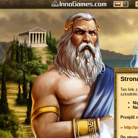
Stron
Ten link 
szkodniki
Ni
Na
Przejdź 
» http://
Do stron