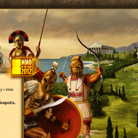
y i inne
Grepolis.