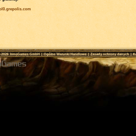
/pl0.grepolis.com
9-2026
InnoGames GmbH
|
Ogólne Warunki Handlowe
|
Zasady ochrony danych
|
K