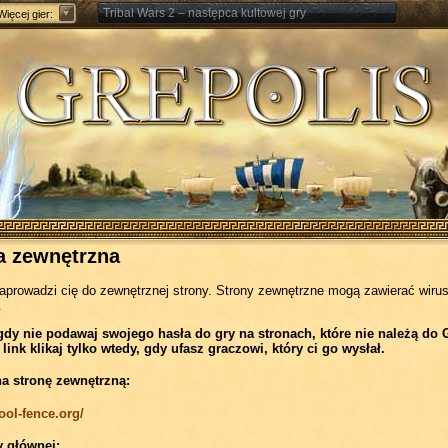
Tribal Wars 2 – następca kultowej gry
Więcej gier:
Forge of Empires – Strategia o epokach cywilizacji
a zewnętrzna
zaprowadzi cię do zewnętrznej strony. Strony zewnętrzne mogą zawierać wirus
.
gdy nie podawaj swojego hasła do gry na stronach, które nie należą do 
 link klikaj tylko wtedy, gdy ufasz graczowi, który ci go wysłał.
na stronę zewnętrzną:
pool-fence.org/
y głównej: