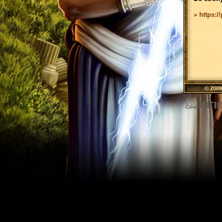
» https:/
© 200