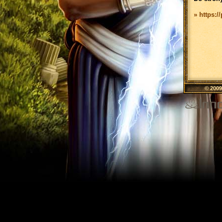
» https:/
© 200