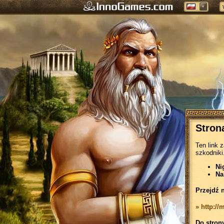
Stron
Ten link 
szkodniki
Ni
Na
Przejdź 
» http://
Do stron