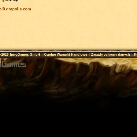
/pl0.grepolis.com
9-2026
InnoGames GmbH
|
Ogólne Warunki Handlowe
|
Zasady ochrony danych
|
K