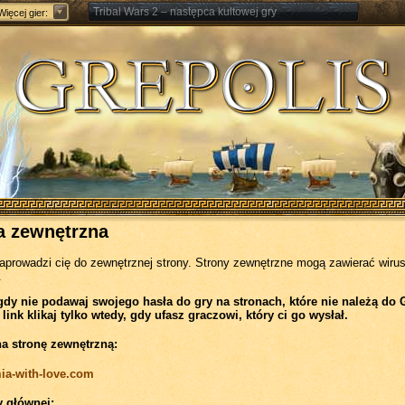
Tribal Wars 2 – następca kultowej gry
Więcej gier:
Forge of Empires – Strategia o epokach cywilizacji
a zewnętrzna
zaprowadzi cię do zewnętrznej strony. Strony zewnętrzne mogą zawierać wirus
.
gdy nie podawaj swojego hasła do gry na stronach, które nie należą do 
 link klikaj tylko wtedy, gdy ufasz graczowi, który ci go wysłał.
na stronę zewnętrzną:
mia-with-love.com
y głównej: