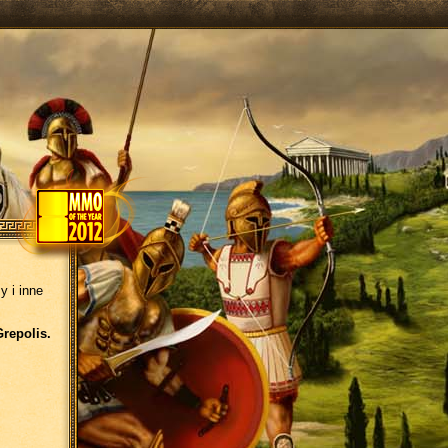
y i inne
Grepolis.