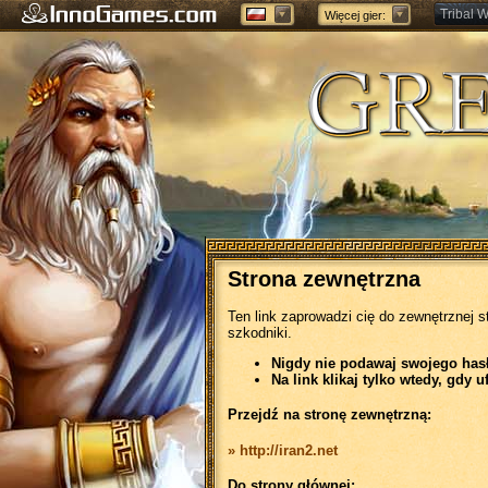
Tribal W
Więcej gier:
Forge of
Strona zewnętrzna
Ten link zaprowadzi cię do zewnętrznej s
szkodniki.
Nigdy nie podawaj swojego hasła
Na link klikaj tylko wtedy, gdy u
Przejdź na stronę zewnętrzną:
» http://iran2.net
Do strony głównej: