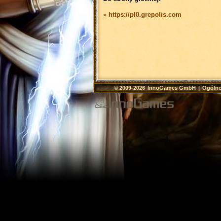
» https://pl0.grepolis.com
© 2009-2026
InnoGames GmbH
|
Ogólne