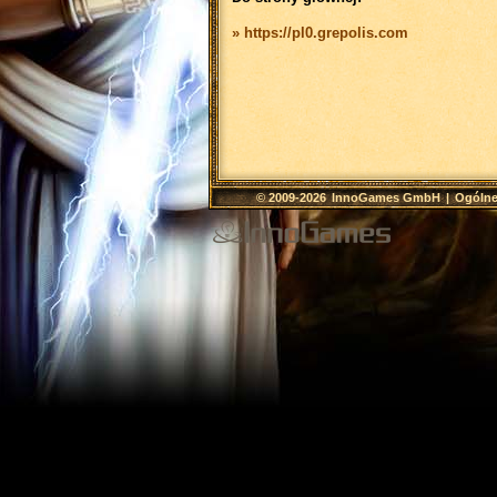
» https://pl0.grepolis.com
© 2009-2026
InnoGames GmbH
|
Ogólne