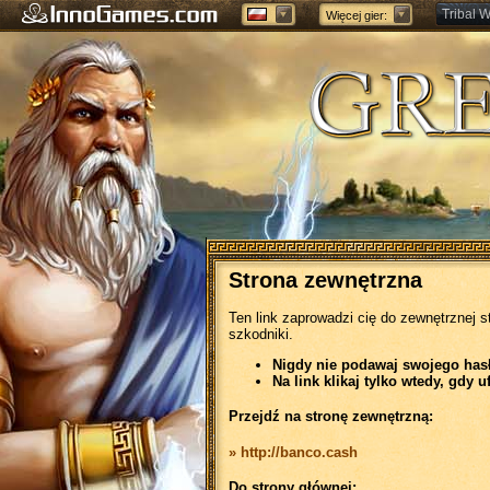
Tribal W
Więcej gier:
Forge of
Strona zewnętrzna
Ten link zaprowadzi cię do zewnętrznej s
szkodniki.
Nigdy nie podawaj swojego hasła
Na link klikaj tylko wtedy, gdy u
Przejdź na stronę zewnętrzną:
» http://banco.cash
Do strony głównej: